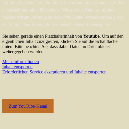
Impulse, Gedanken und konkrete Ideen rund ums Wohnen – ehrlich,
alltagsnah und ohne Hochglanz. Wie du dein Zuhause ruhiger
machst Warum Ordnung entlastet Wie kleine Veränderungen große
Wirkung haben Wohngefühl in verschiedenen Lebensphasen
Sie sehen gerade einen Platzhalterinhalt von
Youtube
. Um auf den
eigentlichen Inhalt zuzugreifen, klicken Sie auf die Schaltfläche
unten. Bitte beachten Sie, dass dabei Daten an Drittanbieter
weitergegeben werden.
Mehr Informationen
Inhalt entsperren
Erforderlichen Service akzeptieren und Inhalte entsperren
Zum YouTube-Kanal