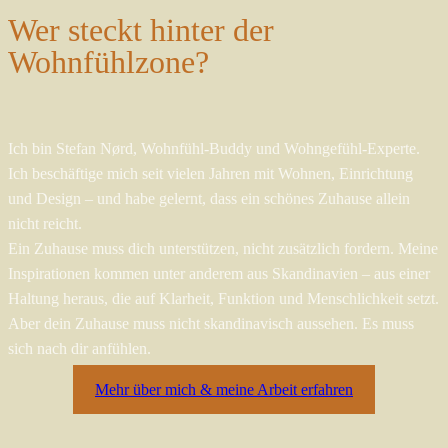
Wer steckt hinter der
Wohnfühlzone?
Ich bin Stefan Nørd, Wohnfühl-Buddy und Wohngefühl-Experte.
Ich beschäftige mich seit vielen Jahren mit Wohnen, Einrichtung
und Design – und habe gelernt, dass ein schönes Zuhause allein
nicht reicht.
Ein Zuhause muss dich unterstützen, nicht zusätzlich fordern. Meine
Inspirationen kommen unter anderem aus Skandinavien – aus einer
Haltung heraus, die auf Klarheit, Funktion und Menschlichkeit setzt.
Aber dein Zuhause muss nicht skandinavisch aussehen. Es muss
sich nach dir anfühlen.
Mehr über mich & meine Arbeit erfahren