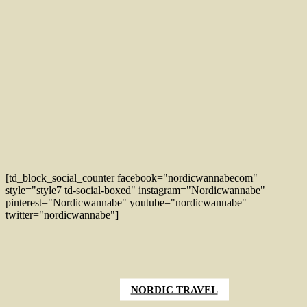
[td_block_social_counter facebook="nordicwannabecom"
style="style7 td-social-boxed" instagram="Nordicwannabe"
pinterest="Nordicwannabe" youtube="nordicwannabe"
twitter="nordicwannabe"]
NORDIC TRAVEL