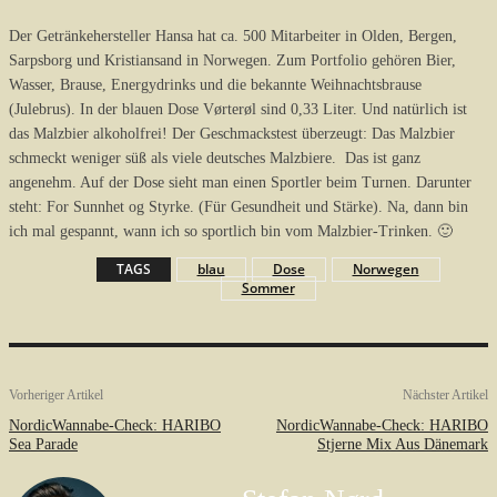
Der Getränkehersteller Hansa hat ca. 500 Mitarbeiter in Olden, Bergen,
Sarpsborg und Kristiansand in Norwegen. Zum Portfolio gehören Bier,
Wasser, Brause, Energydrinks und die bekannte Weihnachtsbrause
(Julebrus). In der blauen Dose Vørterøl sind 0,33 Liter. Und natürlich ist
das Malzbier alkoholfrei! Der Geschmackstest überzeugt: Das Malzbier
schmeckt weniger süß als viele deutsches Malzbiere. Das ist ganz
angenehm. Auf der Dose sieht man einen Sportler beim Turnen. Darunter
steht: For Sunnhet og Styrke. (Für Gesundheit und Stärke). Na, dann bin
ich mal gespannt, wann ich so sportlich bin vom Malzbier-Trinken. 🙂
TAGS
blau
Dose
Norwegen
Sommer
Vorheriger Artikel
Nächster Artikel
NordicWannabe-Check: HARIBO
NordicWannabe-Check: HARIBO
Sea Parade
Stjerne Mix Aus Dänemark