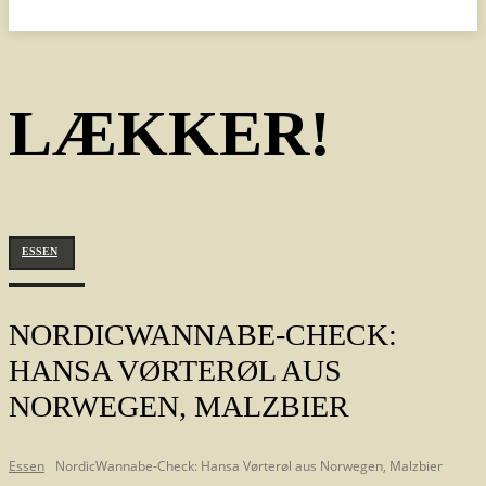
LÆKKER!
ESSEN
NORDICWANNABE-CHECK:
HANSA VØRTERØL AUS
NORWEGEN, MALZBIER
Essen
NordicWannabe-Check: Hansa Vørterøl aus Norwegen, Malzbier