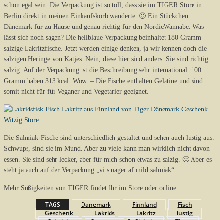
schon egal sein. Die Verpackung ist so toll, dass sie im TIGER Store in
Berlin direkt in meinen Einkaufskorb wanderte. 🙂 Ein Stückchen
Dänemark für zu Hause und genau richtig für den NordicWannabe. Was
lässt sich noch sagen? Die hellblaue Verpackung beinhaltet 180 Gramm
salzige Lakritzfische. Jetzt werden einige denken, ja wir kennen doch die
salzigen Heringe von Katjes. Nein, diese hier sind anders. Sie sind richtig
salzig. Auf der Verpackung ist die Beschreibung sehr international. 100
Gramm haben 313 kcal. Wow. – Die Fische enthalten Gelatine und sind
somit nicht für für Veganer und Vegetarier geeignet.
Die Salmiak-Fische sind unterschiedlich gestaltet und sehen auch lustig aus.
Schwups, sind sie im Mund. Aber zu viele kann man wirklich nicht davon
essen. Sie sind sehr lecker, aber für mich schon etwas zu salzig. 🙂 Aber es
steht ja auch auf der Verpackung „vi smager af mild salmiak“.
Mehr Süßigkeiten von TIGER findet Ihr im Store oder online.
TAGS
Dänemark
Finnland
Fisch
Geschenk
Lakrids
Lakritz
lustig