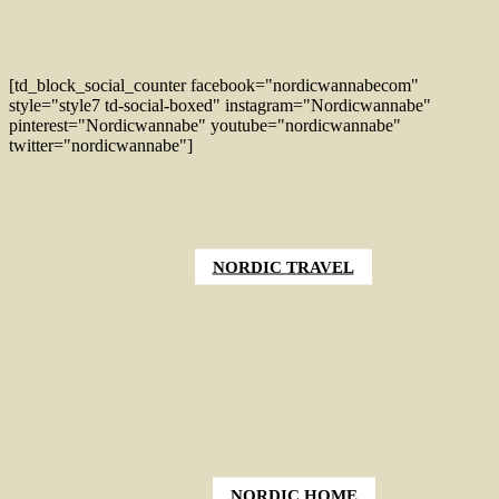
[td_block_social_counter facebook="nordicwannabecom"
style="style7 td-social-boxed" instagram="Nordicwannabe"
pinterest="Nordicwannabe" youtube="nordicwannabe"
twitter="nordicwannabe"]
NORDIC TRAVEL
NORDIC HOME