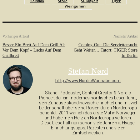
Salmiak
Store
Süßigkeit
Tiger
Weingummi
Vorheriger Artikel
Nächster Artikel
Besser Ein Brett Auf Dem Grill Als
Coming-Out: Die Serviettensucht
Vor Dem Kopf – Lachs Auf Dem
Geht Weiter… Tatort: TIGER Store
Grillbrett
In Berlin
Stefan Nørd
http://www.NordicWannabe.com
Skandi-Podcaster, Content Creator & Nordic
Pioneer, der ein modernes nordisches Leben führt,
sein Zuhause skandinavisch einrichtet und mit viel
Leidenschaft über seine Reisen durch Nordeuropa
berichtet. 2011 war ich das erste Mal in Norwegen
und habe mein Herz an Nordeuropa verloren.
Diese Liebe hält nun schon viele Jahre mit Hygge,
Einrichtungstipps, Rezepten und vielen
Zimtschnecken.