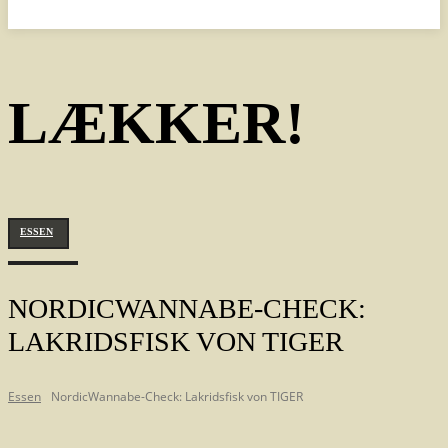
LÆKKER!
ESSEN
NORDICWANNABE-CHECK:
LAKRIDSFISK VON TIGER
Essen
NordicWannabe-Check: Lakridsfisk von TIGER