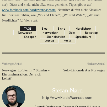
nur). Diese und viele, nicht allzu ernst gemeinte, Tipps gibt es auf
www.facebook.com/nordicwannabecom
. Natürlich dürfen nicht Klassiker
für Touristen fehlen, wie „Wo sind Elche?“, „Wo sind Wale?“, „Wo sind
Nordlichter“ 🙂 Viel Spaß.
TAGS
Blog
Elche
Nordlichter
Norwegen
norwegisch
Oslo
Reisetipp
Shoppen
Skandinavien
Sprachkurs
Urlaub
Wale
Vorheriger Artikel
Nächster Artikel
Norwegen: Lofoten In 7 Stunden –
Solo-Limonade Aus Norwegen
Ein Inselmarathon, Der Sich
Lohnt?!
Stefan Nørd
http://www.NordicWannabe.com
Skandi-Podcaster, Content Creator & Nordic