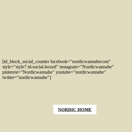
[td_block_social_counter facebook="nordicwannabecom"
style="style7 td-social-boxed" instagram="Nordicwannabe"
pinterest="Nordicwannabe" youtube="nordicwannabe"
twitter="nordicwannabe"]
NORDIC HOME