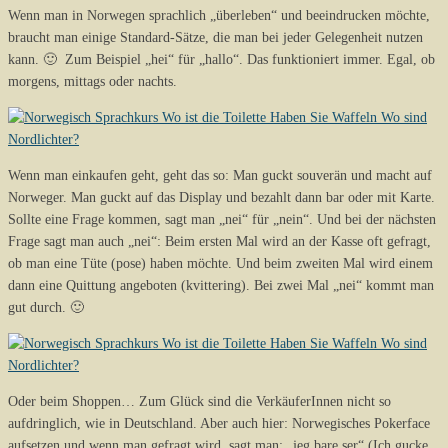
Wenn man in Norwegen sprachlich „überleben“ und beeindrucken möchte,
braucht man einige Standard-Sätze, die man bei jeder Gelegenheit nutzen
kann. 🙂 Zum Beispiel „hei“ für „hallo“. Das funktioniert immer. Egal, ob
morgens, mittags oder nachts.
Wenn man einkaufen geht, geht das so: Man guckt souverän und macht auf
Norweger. Man guckt auf das Display und bezahlt dann bar oder mit Karte.
Sollte eine Frage kommen, sagt man „nei“ für „nein“. Und bei der nächsten
Frage sagt man auch „nei“: Beim ersten Mal wird an der Kasse oft gefragt,
ob man eine Tüte (pose) haben möchte. Und beim zweiten Mal wird einem
dann eine Quittung angeboten (kvittering). Bei zwei Mal „nei“ kommt man
gut durch. 🙂
Oder beim Shoppen… Zum Glück sind die VerkäuferInnen nicht so
aufdringlich, wie in Deutschland. Aber auch hier: Norwegisches Pokerface
aufsetzen und wenn man gefragt wird, sagt man: „jeg bare ser“ (Ich gucke