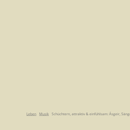
Leben
Musik
Schüchtern, attraktiv & einfühlsam: Ásgeir, Säng