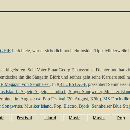
GEIR
berichtete, war er sicherlich noch ein Insider-Tipp. Mittlerweile
kki geboren. Sein Vater Einar Georg Einarsson ist Dichter und hat viel
ntdeckte ihn die Sängerin Björk und seither geht seine Karriere steil 
Magazin von Sennheiser
. In #
BLUESTAGE
präsentiert Sennheiser
 Terminen im August:
c/o Pop Festival
(20. August, Köln),
MS Dockville 
nic
Festival
Island
Music
Musik
Pop