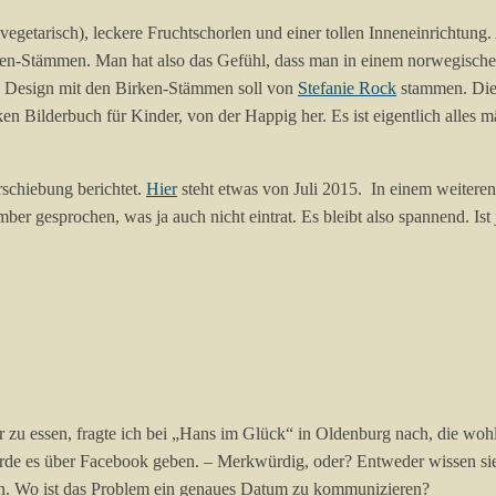
egetarisch), leckere Fruchtschorlen und einer tollen Inneneinrichtung. 
ken-Stämmen. Man hat also das Gefühl, dass man in einem norwegischen
as Design mit den Birken-Stämmen soll von
Stefanie Rock
stammen. Die 
ken Bilderbuch für Kinder, von der Happig her. Es ist eigentlich alles
rschiebung berichtet.
Hier
steht etwas von Juli 2015. In einem weitere
 gesprochen, was ja auch nicht eintrat. Es bleibt also spannend. Ist 
r zu essen, fragte ich bei „Hans im Glück“ in Oldenburg nach, die wo
rde es über Facebook geben. – Merkwürdig, oder? Entweder wissen sie s
ren. Wo ist das Problem ein genaues Datum zu kommunizieren?