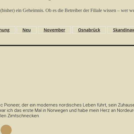
bt (bisher) ein Geheimnis. Ob es die Betreiber der Filiale wissen – w
fnung
Neu
November
Osnabrück
Skandinav
c Pioneer, der ein modernes nordisches Leben führt, sein Zuhause 
ar ich das erste Mal in Norwegen und habe mein Herz an Nordeurop
elen Zimtschnecken.