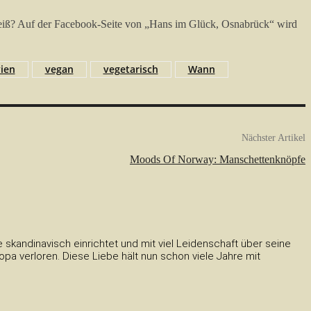
er weiß? Auf der Facebook-Seite von „Hans im Glück, Osnabrück“ wird
ien
vegan
vegetarisch
Wann
Nächster Artikel
Moods Of Norway: Manschettenknöpfe
skandinavisch einrichtet und mit viel Leidenschaft über seine
a verloren. Diese Liebe hält nun schon viele Jahre mit