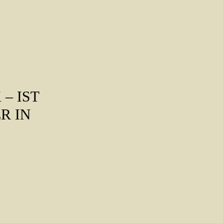
– IST
R IN