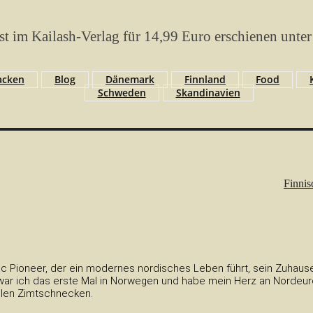
ist im Kailash-Verlag für 14,99 Euro erschienen un
acken
Blog
Dänemark
Finnland
Food
Schweden
Skandinavien
Finni
c Pioneer, der ein modernes nordisches Leben führt, sein Zuhause 
ar ich das erste Mal in Norwegen und habe mein Herz an Nordeurop
elen Zimtschnecken.