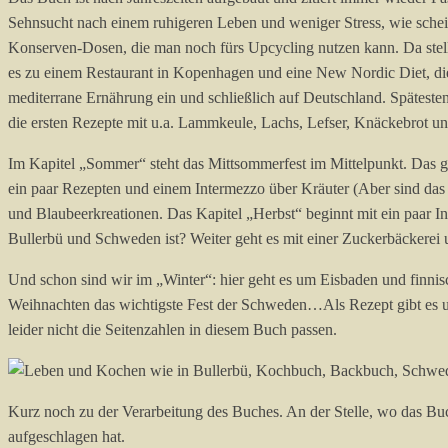
Sehnsucht nach einem ruhigeren Leben und weniger Stress, wie schein
Konserven-Dosen, die man noch fürs Upcycling nutzen kann. Da stellt
es zu einem Restaurant in Kopenhagen und eine New Nordic Diet, die
mediterrane Ernährung ein und schließlich auf Deutschland. Spätesten
die ersten Rezepte mit u.a. Lammkeule, Lachs, Lefser, Knäckebrot und 
Im Kapitel „Sommer“ steht das Mittsommerfest im Mittelpunkt. Das gl
ein paar Rezepten und einem Intermezzo über Kräuter (Aber sind da
und Blaubeerkreationen. Das Kapitel „Herbst“ beginnt mit ein paar
Bullerbü und Schweden ist? Weiter geht es mit einer Zuckerbäckerei
Und schon sind wir im „Winter“: hier geht es um Eisbaden und finn
Weihnachten das wichtigste Fest der Schweden…Als Rezept gibt es un
leider nicht die Seitenzahlen in diesem Buch passen.
Kurz noch zu der Verarbeitung des Buches. An der Stelle, wo das Buc
aufgeschlagen hat.