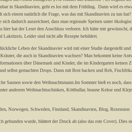
bar in Skandinavien, geht es los mit dem Frühling. Dann wird es etwas
 sich einem natürlich die Frage, was das mit Skandinavien zu tun hat
 sich dadurch auszeichnet, dass man regionale Speisen unter ökologis
s hier hat der Leser den Anschluss verloren. Ich hätte mir gewünscht, 
Lakritzeis. Leider sind nicht alle Rezepte bebildert.
ückliche Leben der Skandinavier wird mit einer Studie dargestellt un
s Kräuter, die auch in Skandinavien wachsen? Man bekommt keine Ant
 Informationen über Dänemark und Kinder, die im Kindergarten keinen
 und selbst gemachten Drops. Dann mit Brot backen und Reh, Fischfri
ische Saunen sowie den Weihnachtsmann.Im Sommer hieß es noch, dass 
ter anderem Weihnachtsschinken, Köttbullar, braune Kekse und Klejner.
h gebunden wurde, blättert der Druck ab (also das rote Cover). Dies 