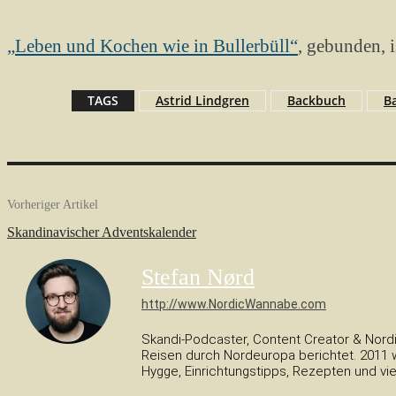
„Leben und Kochen wie in Bullerbüll“
, gebunden, 
TAGS
Astrid Lindgren
Backbuch
B
Vorheriger Artikel
Skandinavischer Adventskalender
Stefan Nørd
http://www.NordicWannabe.com
Skandi-Podcaster, Content Creator & Nordi
Reisen durch Nordeuropa berichtet. 2011 w
Hygge, Einrichtungstipps, Rezepten und vi