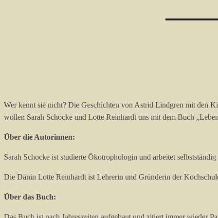
Wer kennt sie nicht? Die Geschichten von Astrid Lindgren mit den Kin
wollen Sarah Schocke und Lotte Reinhardt uns mit dem Buch „Leben
Über die Autorinnen:
Sarah Schocke ist studierte Ökotrophologin und arbeitet selbststän
Die Dänin Lotte Reinhardt ist Lehrerin und Gründerin der Kochschu
Über das Buch:
Das Buch ist nach Jahreszeiten aufgebaut und zitiert immer wieder P