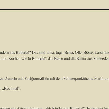
dern aus Bullerbü? Das sind Lisa, Inga, Britta, Olle, Bosse, Lasse un
 und Kochen wie in Bullerbü“ das Essen und die Kultur aus Schweden 
dig als Autorin und Fachjournalistin mit dem Schwerpunktthema Ernähr
le „Kochmal“.
assagen aus Astrid Lindgrens „Wir Kinder aus Bullerbü“. Es beginnt i