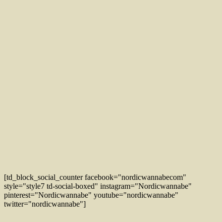
[td_block_social_counter facebook="nordicwannabecom"
style="style7 td-social-boxed" instagram="Nordicwannabe"
pinterest="Nordicwannabe" youtube="nordicwannabe"
twitter="nordicwannabe"]