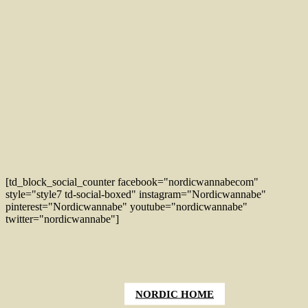
[td_block_social_counter facebook="nordicwannabecom"
style="style7 td-social-boxed" instagram="Nordicwannabe"
pinterest="Nordicwannabe" youtube="nordicwannabe"
twitter="nordicwannabe"]
NORDIC HOME