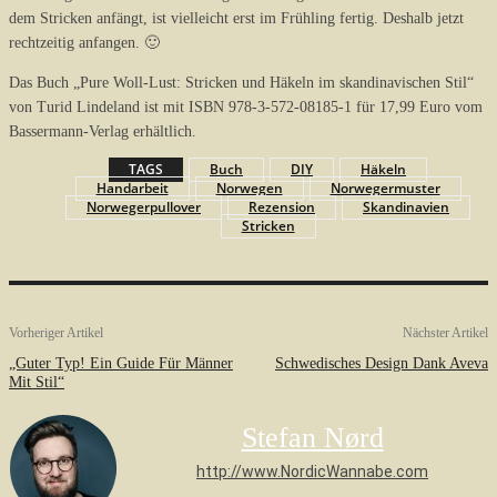
dem Stricken anfängt, ist vielleicht erst im Frühling fertig. Deshalb jetzt
rechtzeitig anfangen. 🙂
Das Buch „Pure Woll-Lust: Stricken und Häkeln im skandinavischen Stil“
von Turid Lindeland ist mit ISBN 978-3-572-08185-1 für 17,99 Euro vom
Bassermann-Verlag erhältlich.
TAGS
Buch
DIY
Häkeln
Handarbeit
Norwegen
Norwegermuster
Norwegerpullover
Rezension
Skandinavien
Stricken
Vorheriger Artikel
Nächster Artikel
„Guter Typ! Ein Guide Für Männer
Schwedisches Design Dank Aveva
Mit Stil“
Stefan Nørd
http://www.NordicWannabe.com