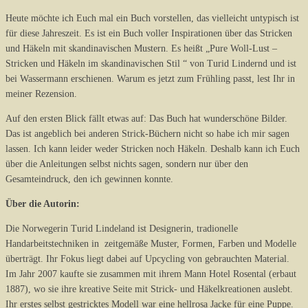
Heute möchte ich Euch mal ein Buch vorstellen, das vielleicht untypisch ist
für diese Jahreszeit. Es ist ein Buch voller Inspirationen über das Stricken
und Häkeln mit skandinavischen Mustern. Es heißt „Pure Woll-Lust –
Stricken und Häkeln im skandinavischen Stil “ von Turid Lindernd und ist
bei Wassermann erschienen. Warum es jetzt zum Frühling passt, lest Ihr in
meiner Rezension.
Auf den ersten Blick fällt etwas auf: Das Buch hat wunderschöne Bilder.
Das ist angeblich bei anderen Strick-Büchern nicht so habe ich mir sagen
lassen. Ich kann leider weder Stricken noch Häkeln. Deshalb kann ich Euch
über die Anleitungen selbst nichts sagen, sondern nur über den
Gesamteindruck, den ich gewinnen konnte.
Über die Autorin:
Die Norwegerin Turid Lindeland ist Designerin, tradionelle
Handarbeitstechniken in zeitgemäße Muster, Formen, Farben und Modelle
überträgt. Ihr Fokus liegt dabei auf Upcycling von gebrauchten Material.
Im Jahr 2007 kaufte sie zusammen mit ihrem Mann Hotel Rosental (erbaut
1887), wo sie ihre kreative Seite mit Strick- und Häkelkreationen auslebt.
Ihr erstes selbst gestricktes Modell war eine hellrosa Jacke für eine Puppe.