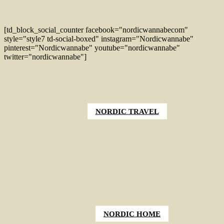
[td_block_social_counter facebook="nordicwannabecom"
style="style7 td-social-boxed" instagram="Nordicwannabe"
pinterest="Nordicwannabe" youtube="nordicwannabe"
twitter="nordicwannabe"]
NORDIC TRAVEL
NORDIC HOME