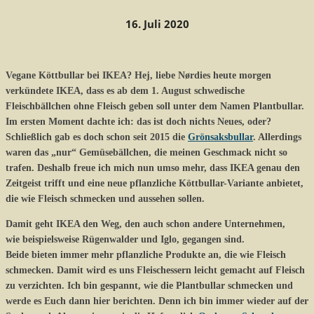
16. Juli 2020
Vegane Köttbullar bei IKEA? Hej, liebe Nørdies heute morgen
verkündete IKEA, dass es ab dem 1. August schwedische
Fleischbällchen ohne Fleisch geben soll unter dem Namen Plantbullar.
Im ersten Moment dachte ich: das ist doch nichts Neues, oder?
Schließlich gab es doch schon seit 2015 die
Grönsaksbullar
. Allerdings
waren das „nur“ Gemüsebällchen, die meinen Geschmack nicht so
trafen. Deshalb freue ich mich nun umso mehr, dass IKEA genau den
Zeitgeist trifft und eine neue pflanzliche Köttbullar-Variante anbietet,
die wie Fleisch schmecken und aussehen sollen.
Damit geht IKEA den Weg, den auch schon andere Unternehmen,
wie
beispielsweise Rügenwalder und Iglo, gegangen sind.
Beide bieten immer mehr pflanzliche Produkte an, die wie Fleisch
schmecken. Damit wird es uns Fleischessern leicht gemacht auf Fleisch
zu verzichten. Ich bin gespannt, wie die Plantbullar schmecken und
werde es Euch dann hier berichten. Denn ich bin immer wieder auf der