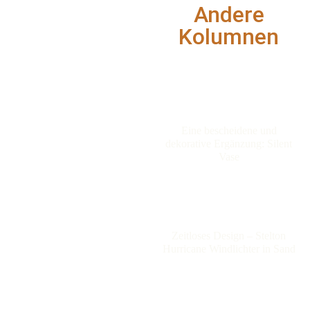
Andere
Kolumnen
Eine bescheidene und
dekorative Ergänzung: Silent
Vase
Zeitloses Design – Stelton
Hurricane Windlichter in Sand