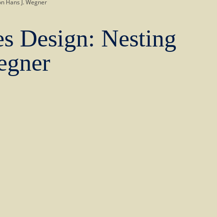
on Hans J. Wegner
es Design: Nesting
egner