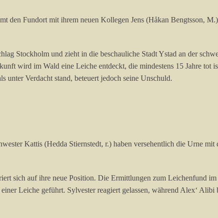
nimmt den Fundort mit ihrem neuen Kollegen Jens (Håkan Bengtsson, M.
schlag Stockholm und zieht in die beschauliche Stadt Ystad an der schw
kunft wird im Wald eine Leiche entdeckt, die mindestens 15 Jahre tot i
ls unter Verdacht stand, beteuert jedoch seine Unschuld.
lbschwester Kattis (Hedda Stiernstedt, r.) haben versehentlich die Urne
iert sich auf ihre neue Position. Die Ermittlungen zum Leichenfund im W
ner Leiche geführt. Sylvester reagiert gelassen, während Alex‘ Alibi 