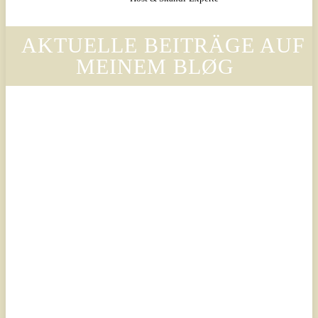
AKTUELLE BEITRÄGE AUF
MEINEM BLØG
Legal
Legal
Luxury
Luxury
Scandinavian
Scandinavian
– Why
– Warum
Legora’s
der Stil
Design
von
Language
Legora
Is
die
Changing
Ästhetik