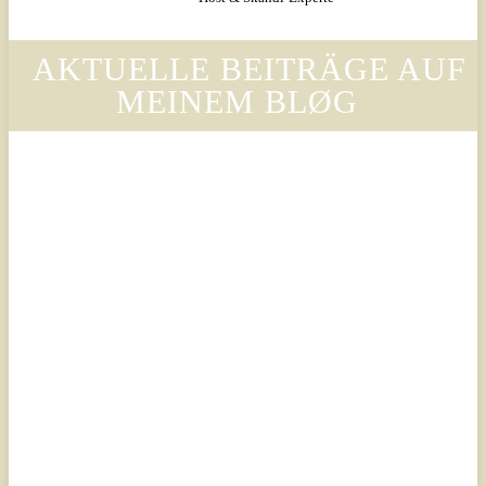
AKTUELLE BEITRÄGE AUF
MEINEM BLØG
Legal
Legal
Luxury
Luxury
Scandinavian
Scandinavian
– Why
– Warum
Legora’s
der Stil
Design
von
Language
Legora
Is
die
Changing
Ästhetik