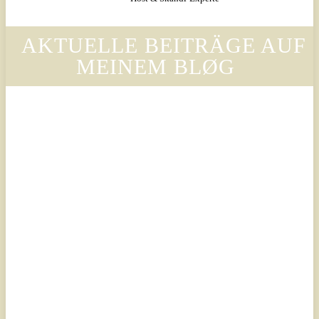
AKTUELLE BEITRÄGE AUF
MEINEM BLØG
Legal
Legal
Luxury
Luxury
Scandinavian
Scandinavian
– Why
– Warum
Legora’s
der Stil
Design
von
Language
Legora
Is
die
Changing
Ästhetik