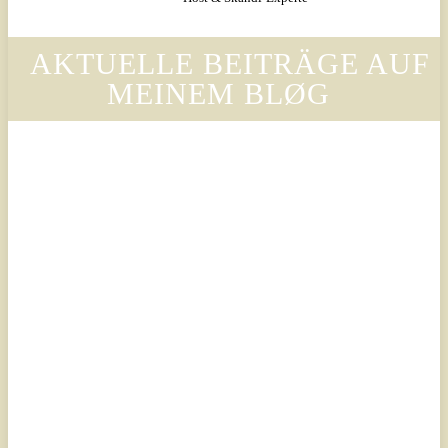
AKTUELLE BEITRÄGE AUF
MEINEM BLØG
Legal
Legal
Luxury
Luxury
Scandinavian
Scandinavian
– Why
– Warum
Legora’s
der Stil
Design
von
Language
Legora
Is
die
Changing
Ästhetik