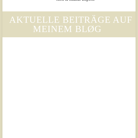
AKTUELLE BEITRÄGE AUF
MEINEM BLØG
Legal
Legal
Luxury
Luxury
Scandinavian
Scandinavian
– Why
– Warum
Legora’s
der Stil
Design
von
Language
Legora
Is
die
Changing
Ästhetik