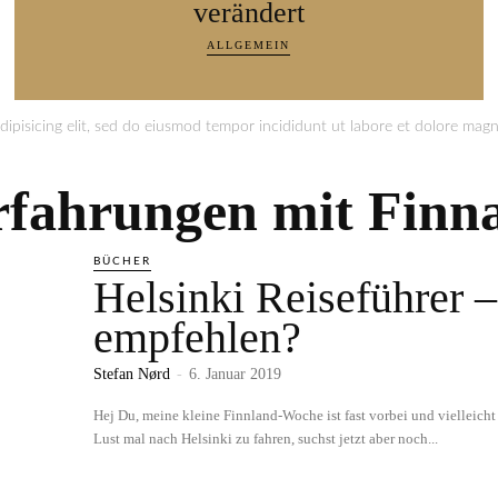
verändert
ALLGEMEIN
ipisicing elit, sed do eiusmod tempor incididunt ut labore et dolore magna
rfahrungen mit Finna
BÜCHER
Helsinki Reiseführer –
empfehlen?
Stefan Nørd
-
6. Januar 2019
Hej Du, meine kleine Finnland-Woche ist fast vorbei und vielleicht
Lust mal nach Helsinki zu fahren, suchst jetzt aber noch...