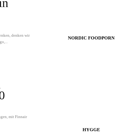
in
enken, denken wir
NORDIC FOODPORN
o,...
n
0
gen, mit Finnair
HYGGE