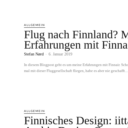
ALLGEMEIN
Flug nach Finnland? 
Erfahrungen mit Finna
Stefan Nørd
-
6. Januar 2019
In diesem Blogpost geht es um meine Erfahrungen mit Finnair. Scho
mal mit dieser Fluggesellschaft fliegen, habe es aber nie geschafft...
ALLGEMEIN
Finnisches Design: iit