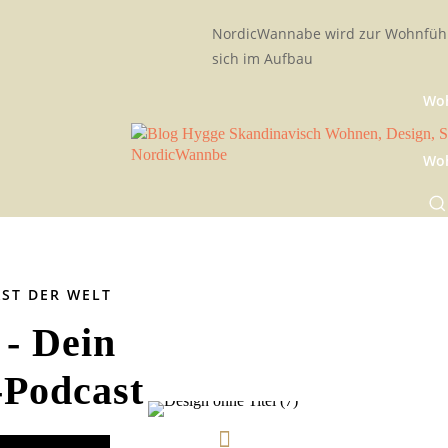
NordicWannabe wird zur Wohnfühl
sich im Aufbau
Woh
Woh
AST DER WELT
- Dein
-Podcast