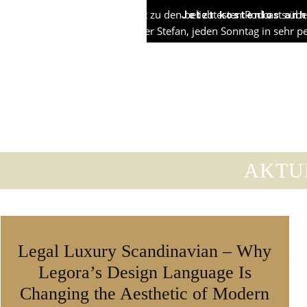
DER NØRD gehört zu den beliebtesten Podcasts übe
Jetzt kostenlos an
ich, Skandi-Blogger Stefan, jeden Sonntag in sehr
Erfahrungen. Ich helfe dabei, Euer Zuhause skand
Portio
AKTU
Legal Luxury Scandinavian – Why
Legora’s Design Language Is
Changing the Aesthetic of Modern