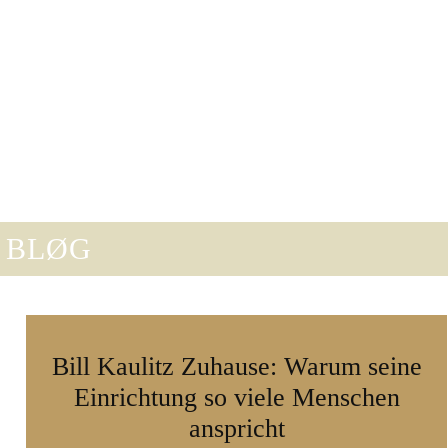
fühl ins Heim meiner Hörenden. Seit 2018 berichte
chweden, Norwegen, Finnland und Island gesammelten
mtipps aus Nordeuropa bereit. Mit meiner gesunden
ch ist.
 BLØG
Bill Kaulitz Zuhause: Warum seine
Einrichtung so viele Menschen
anspricht