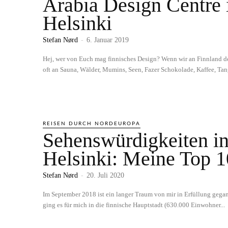
Arabia Design Centre 
Helsinki
Stefan Nørd
-
6. Januar 2019
Hej, wer von Euch mag finnisches Design? Wenn wir an Finnland d
oft an Sauna, Wälder, Mumins, Seen, Fazer Schokolade, Kaffee, Tang
REISEN DURCH NORDEUROPA
Sehenswürdigkeiten i
Helsinki: Meine Top 1
Stefan Nørd
-
20. Juli 2020
Im September 2018 ist ein langer Traum von mir in Erfüllung gegan
ging es für mich in die finnische Hauptstadt (630.000 Einwohner...