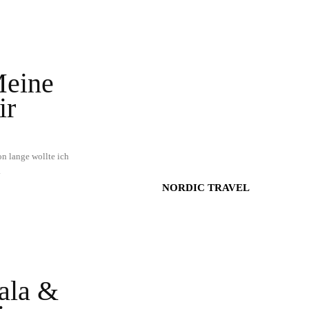
Meine
ir
n lange wollte ich
.
NORDIC TRAVEL
tala &