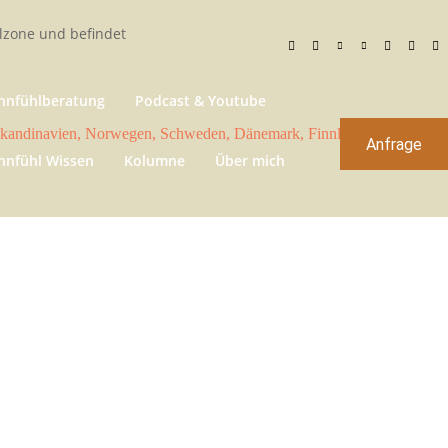
zone und befindet
nfühlberatung
Podcast & Youtube
Anfrage
nfühl Wissen
Kolumne
Über mich