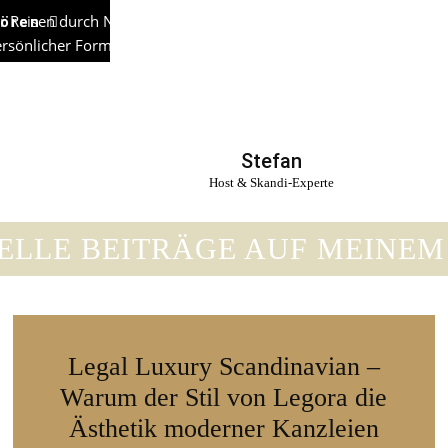
r Reisen durch Nordeuropa und holt das skandinavische Lebensge
hören
 persönlicher Form über meine bei Aufenthalten in Dänemark, S
inavisch einzurichten und halte für Euch leckere Rezepte-Gehei
n Selbstironie stelle ich regelmäßig fest, wie nørdig mein Leben do
Stefan
Host & Skandi-Experte
ELLE BEITRÄGE AUF MEINEM
Legal Luxury Scandinavian –
Warum der Stil von Legora die
Ästhetik moderner Kanzleien