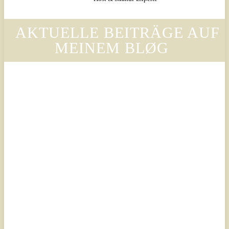
AKTUELLE BEITRÄGE AUF
MEINEM BLØG
Legal
Legal
Luxury
Luxury
Scandinavian
Scandinavian
– Why
– Warum
Legora’s
der Stil
Design
von
Language
Legora
Is
die
Changing
Ästhetik