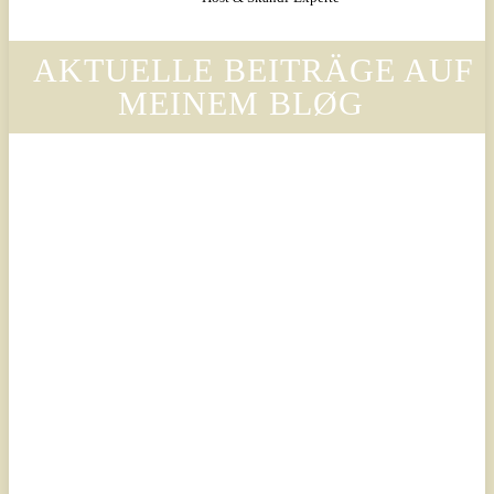
AKTUELLE BEITRÄGE AUF
MEINEM BLØG
Legal
Legal
Luxury
Luxury
Scandinavian
Scandinavian
– Why
– Warum
Legora’s
der Stil
Design
von
Language
Legora
Is
die
Changing
Ästhetik