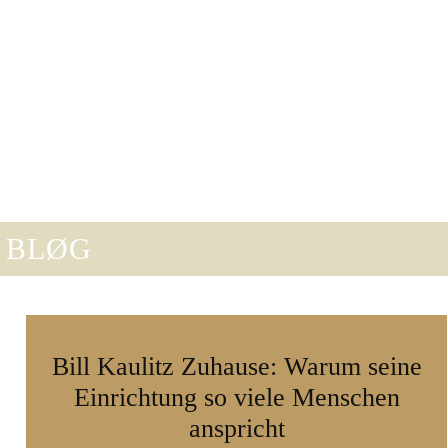
fühl ins Heim meiner Hörenden. Seit 2018 berichte
chweden, Norwegen, Finnland und Island gesammelten
mtipps aus Nordeuropa bereit. Mit meiner gesunden
ch ist.
 BLØG
Bill Kaulitz Zuhause: Warum seine
Einrichtung so viele Menschen
anspricht