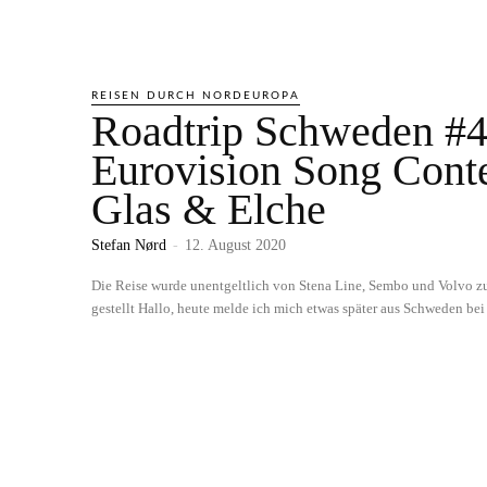
REISEN DURCH NORDEUROPA
Roadtrip Schweden #4
Eurovision Song Conte
Glas & Elche
Stefan Nørd
-
12. August 2020
Die Reise wurde unentgeltlich von Stena Line, Sembo und Volvo z
gestellt Hallo, heute melde ich mich etwas später aus Schweden bei 