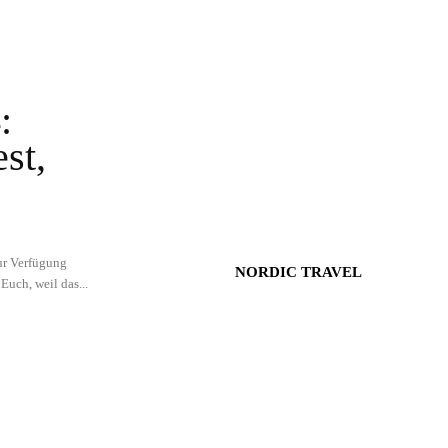
:
st,
ur Verfügung
NORDIC TRAVEL
Euch, weil das...