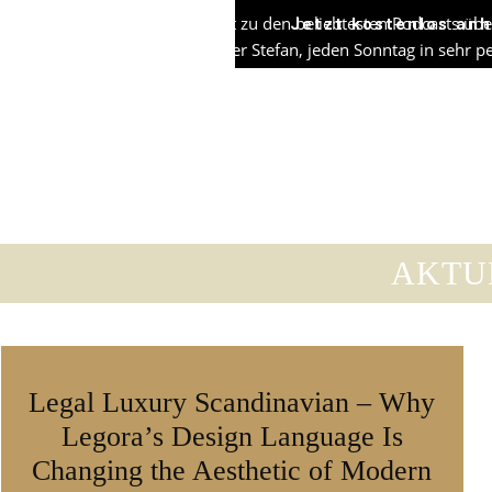
DER NØRD gehört zu den beliebtesten Podcasts übe
Jetzt kostenlos an
ich, Skandi-Blogger Stefan, jeden Sonntag in sehr
Erfahrungen. Ich helfe dabei, Euer Zuhause skand
Portio
AKTU
Legal Luxury Scandinavian – Why
Legora’s Design Language Is
Changing the Aesthetic of Modern