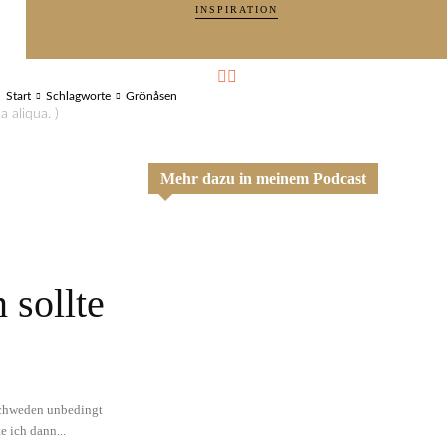
INSPIRATION
Start
Schlagworte
Grönåsen
 aliqua. )
Mehr dazu in meinem Podcast
 sollte
 Schweden unbedingt
 ich dann...