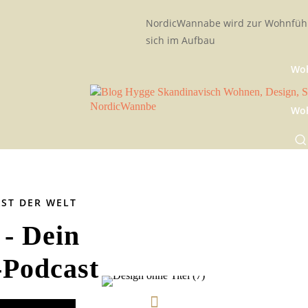
NordicWannabe wird zur Wohnfühl
sich im Aufbau
Woh
Woh
AST DER WELT
- Dein
-Podcast