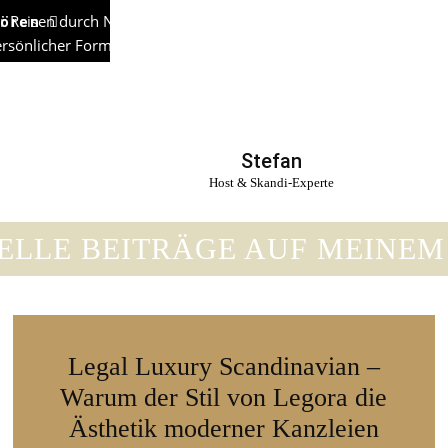
r Reisen durch Nordeuropa und holt das skandinavische Lebensge
hören
 persönlicher Form über meine bei Aufenthalten in Dänemark, S
inavisch einzurichten und halte für Euch leckere Rezepte-Gehei
n Selbstironie stelle ich regelmäßig fest, wie nørdig mein Leben do
Stefan
Host & Skandi-Experte
ELLE BEITRÄGE AUF MEINEM
Legal Luxury Scandinavian –
Warum der Stil von Legora die
Ästhetik moderner Kanzleien