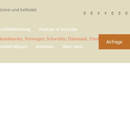
zone und befindet
nfühlberatung
Podcast & Youtube
Anfrage
nfühl Wissen
Kolumne
Über mich