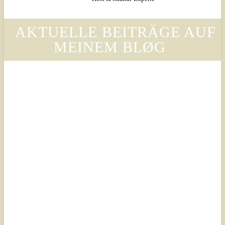
AKTUELLE BEITRÄGE AUF
MEINEM BLØG
Legal
Legal
Luxury
Luxury
Scandinavian
Scandinavian
– Why
– Warum
Legora’s
der Stil
Design
von
Language
Legora
Is
die
Changing
Ästhetik