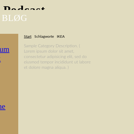
-Podcast
 BLØG
Start
Schlagworte
IKEA
Sample Category Description. (
rum
Lorem ipsum dolor sit amet,
k
consectetur adipisicing elit, sed do
eiusmod tempor incididunt ut labore
et dolore magna aliqua. )
ne