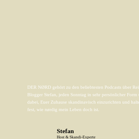
DER NØRD gehört zu den beliebtesten Podcasts über Reis
Blogger Stefan, jeden Sonntag in sehr persönlicher For
dabei, Euer Zuhause skandinavisch einzurichten und halt
fest, wie nørdig mein Leben doch ist.
Stefan
Host & Skandi-Experte