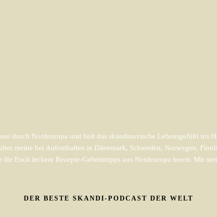
en durch Nordeuropa und holt das skandinavische Lebensgefühl ins He
m über meine bei Aufenthalten in Dänemark, Schweden, Norwegen, Finnl
e für Euch leckere Rezepte-Geheimtipps aus Nordeuropa bereit. Mit mein
DER BESTE SKANDI-PODCAST DER WELT