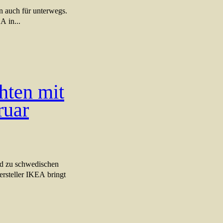
n auch für unterwegs.
A in...
hten mit
ruar
nd zu schwedischen
rsteller IKEA bringt