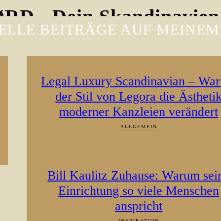
D - Dein Skandinavien
ELLE BEITRÄGE AUF MEINEM
Legal Luxury Scandinavian – Wa
der Stil von Legora die Ästheti
moderner Kanzleien verändert
ALLGEMEIN
Bill Kaulitz Zuhause: Warum sei
Einrichtung so viele Menschen
anspricht
INSPIRATION