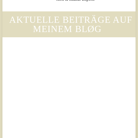
AKTUELLE BEITRÄGE AUF
MEINEM BLØG
Legal
Legal
Luxury
Luxury
Scandinavian
Scandinavian
– Why
– Warum
Legora’s
der Stil
Design
von
Language
Legora
Is
die
Changing
Ästhetik