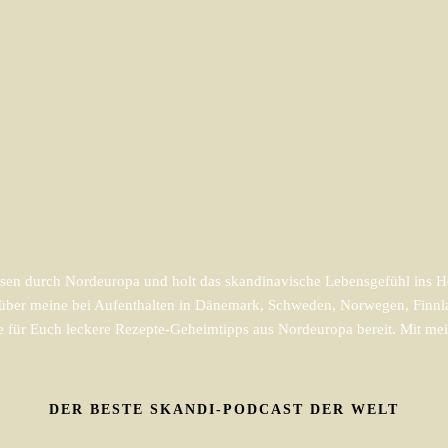
en durch Nordeuropa und holt das skandinavische Lebensgefühl ins He
m über meine bei Aufenthalten in Dänemark, Schweden, Norwegen, Finnl
e für Euch leckere Rezepte-Geheimtipps aus Nordeuropa bereit. Mit mein
DER BESTE SKANDI-PODCAST DER WELT