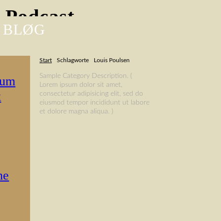
-Podcast
 BLØG
Start
Schlagworte
Louis Poulsen
Sample Category Description. (
rum
Lorem ipsum dolor sit amet,
k
consectetur adipisicing elit, sed do
eiusmod tempor incididunt ut labore
et dolore magna aliqua. )
ne