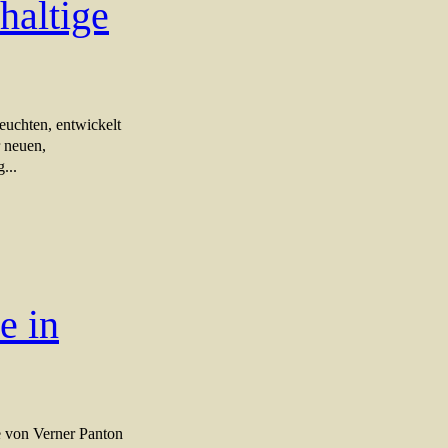
haltige
euchten, entwickelt
r neuen,
...
e in
te von Verner Panton