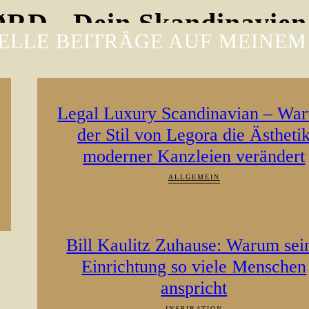
D - Dein Skandinavien
ELLE BEITRÄGE AUF MEINEM
Legal Luxury Scandinavian – Wa
der Stil von Legora die Ästheti
moderner Kanzleien verändert
ALLGEMEIN
Bill Kaulitz Zuhause: Warum sei
Einrichtung so viele Menschen
anspricht
INSPIRATION