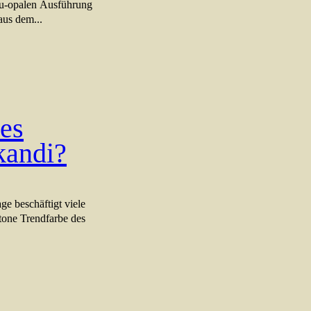
au-opalen Ausführung
us dem...
es
kandi?
ge beschäftigt viele
tone Trendfarbe des