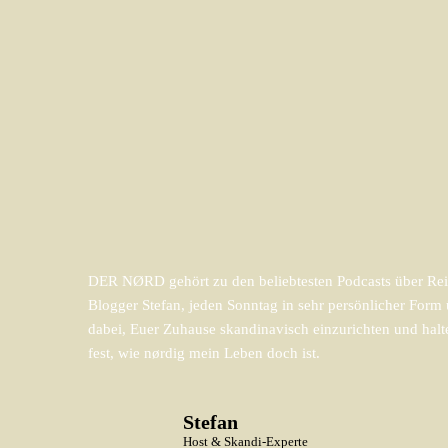
DER NØRD gehört zu den beliebtesten Podcasts über Reis
Blogger Stefan, jeden Sonntag in sehr persönlicher For
dabei, Euer Zuhause skandinavisch einzurichten und halt
fest, wie nørdig mein Leben doch ist.
Stefan
Host & Skandi-Experte