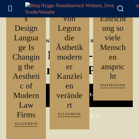
Legora’
der Stil
seine
s
von
Einricht
Design
Legora
ung so
Langua
die
viele
DER BESTE SKANDI-PODCAST DER WELT
ge Is
Ästhetik
Mensch
DER NØRD - Dein
Changin
modern
en
g the
er
anspric
Skandinavien-Podcast
Aestheti
Kanzlei
ht
c of
en
INSPIRATION
Modern
verände
Jetzt kostenlos
Law
rt
Firms
ALLGEMEIN
anhören
ALLGEMEIN