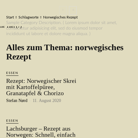
Start
Schlagworte
Norwegisches Rezept
Sample Category Description. ( Lorem ipsum dolor sit amet,
consectetur adipisicing elit, sed do eiusmod tempor
incididunt ut labore et dolore magna aliqua. )
Alles zum Thema:
norwegisches
Rezept
ESSEN
Rezept: Norwegischer Skrei
mit Kartoffelpüree,
Granatapfel & Chorizo
Stefan Nørd
-
11. August 2020
ESSEN
Lachsburger – Rezept aus
Norwegen: Schnell, einfach