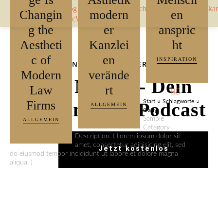
Changin
modern
en
g the
er
anspric
Aestheti
Kanzlei
ht
c of
en
INSPIRATION
DER BESTE SKANDI-PODCAST DER WELT
Modern
verände
DER NØRD - Dein
Law
rt
Firms
Start
Schlagworte
Skandinavien-Podcast
ALLGEMEIN
Oatly
Sample
ALLGEMEIN
Category
Description. ( Lorem ipsum dolor sit
amet, consectetur adipisicing elit, sed
Jetzt kostenlos
do eiusmod tempor incididunt ut labore et dolore magna
aliqua. )
anhören