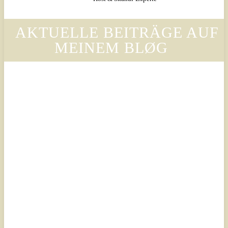
AKTUELLE BEITRÄGE AUF
MEINEM BLØG
Legal
Legal
Luxury
Luxury
Scandinavian
Scandinavian
– Why
– Warum
Legora’s
der Stil
Design
von
Language
Legora
Is
die
Changing
Ästhetik