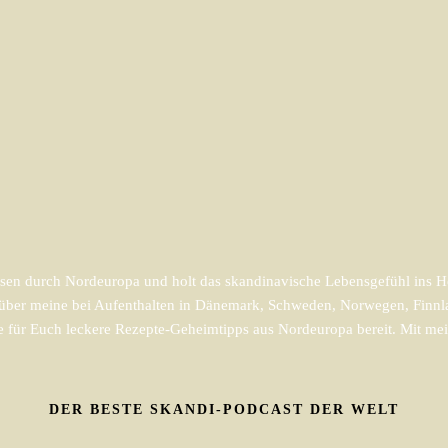
en durch Nordeuropa und holt das skandinavische Lebensgefühl ins He
m über meine bei Aufenthalten in Dänemark, Schweden, Norwegen, Finnl
e für Euch leckere Rezepte-Geheimtipps aus Nordeuropa bereit. Mit mein
DER BESTE SKANDI-PODCAST DER WELT