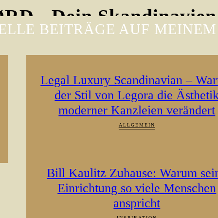
D - Dein Skandinavien
ELLE BEITRÄGE AUF MEINEM
Legal Luxury Scandinavian – Wa
der Stil von Legora die Ästheti
moderner Kanzleien verändert
ALLGEMEIN
Bill Kaulitz Zuhause: Warum sei
Einrichtung so viele Menschen
anspricht
INSPIRATION