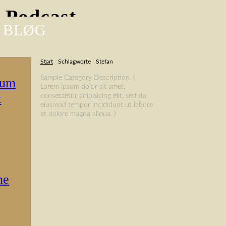
-Podcast
 BLØG
Start
Schlagworte
Stefan
Sample Category Description. (
rum
Lorem ipsum dolor sit amet,
k
consectetur adipisicing elit, sed do
eiusmod tempor incididunt ut labore
et dolore magna aliqua. )
ne