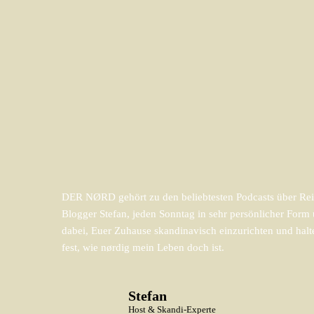
DER NØRD gehört zu den beliebtesten Podcasts über Reis
Blogger Stefan, jeden Sonntag in sehr persönlicher For
dabei, Euer Zuhause skandinavisch einzurichten und halt
fest, wie nørdig mein Leben doch ist.
Stefan
Host & Skandi-Experte