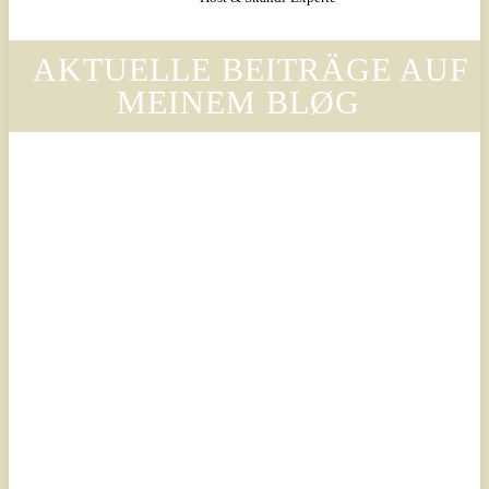
AKTUELLE BEITRÄGE AUF
MEINEM BLØG
Legal
Legal
Luxury
Luxury
Scandinavian
Scandinavian
– Why
– Warum
Legora’s
der Stil
Design
von
Language
Legora
Is
die
Changing
Ästhetik