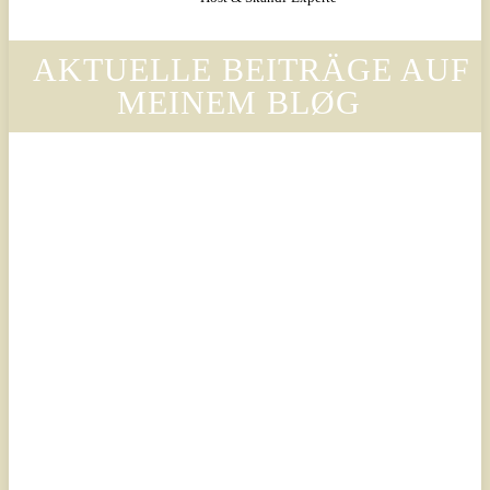
AKTUELLE BEITRÄGE AUF
MEINEM BLØG
Legal
Legal
Luxury
Luxury
Scandinavian
Scandinavian
– Why
– Warum
Legora’s
der Stil
Design
von
Language
Legora
Is
die
Changing
Ästhetik