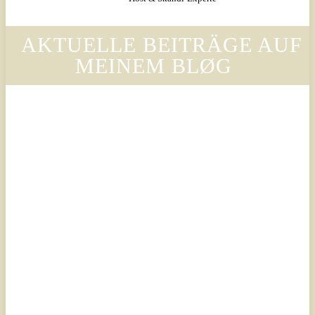
AKTUELLE BEITRÄGE AUF
MEINEM BLØG
Legal
Legal
Luxury
Luxury
Scandinavian
Scandinavian
– Why
– Warum
Legora’s
der Stil
Design
von
Language
Legora
Is
die
Changing
Ästhetik