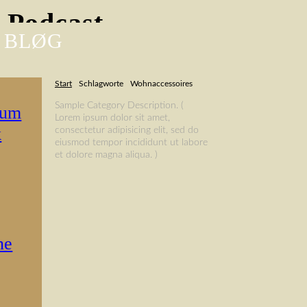
-Podcast
 BLØG
Start
Schlagworte
Wohnaccessoires
Sample Category Description. (
rum
Lorem ipsum dolor sit amet,
k
consectetur adipisicing elit, sed do
eiusmod tempor incididunt ut labore
et dolore magna aliqua. )
ne