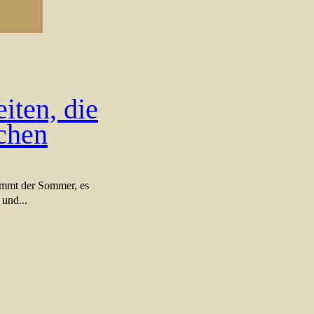
ten, die
chen
kommt der Sommer, es
 und...