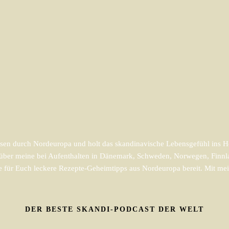
en durch Nordeuropa und holt das skandinavische Lebensgefühl ins He
m über meine bei Aufenthalten in Dänemark, Schweden, Norwegen, Finnl
e für Euch leckere Rezepte-Geheimtipps aus Nordeuropa bereit. Mit mein
DER BESTE SKANDI-PODCAST DER WELT