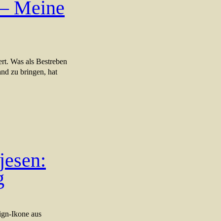
 – Meine
rt. Was als Bestreben
nd zu bringen, hat
jesen:
g
ign-Ikone aus