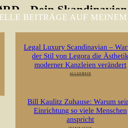
D - Dein Skandinavien
ELLE BEITRÄGE AUF MEINEM
Legal Luxury Scandinavian – Wa
der Stil von Legora die Ästheti
moderner Kanzleien verändert
ALLGEMEIN
Bill Kaulitz Zuhause: Warum sei
Einrichtung so viele Menschen
anspricht
INSPIRATION