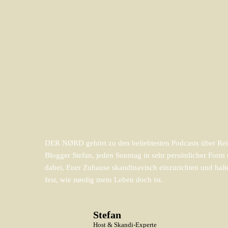
DER NØRD gehört zu den beliebtesten Podcasts über Reis
Blogger Stefan, jeden Sonntag in sehr persönlicher For
dabei, Euer Zuhause skandinavisch einzurichten und halt
fest, wie nørdig mein Leben doch ist.
Stefan
Host & Skandi-Experte