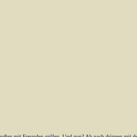
außen mit Freunden grillen. Und nun? Ab nach drinnen mit d