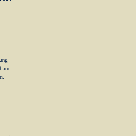
rung
rd um
n.