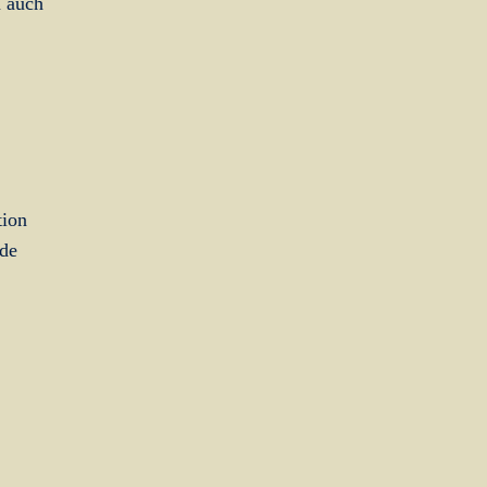
n auch
tion
nde