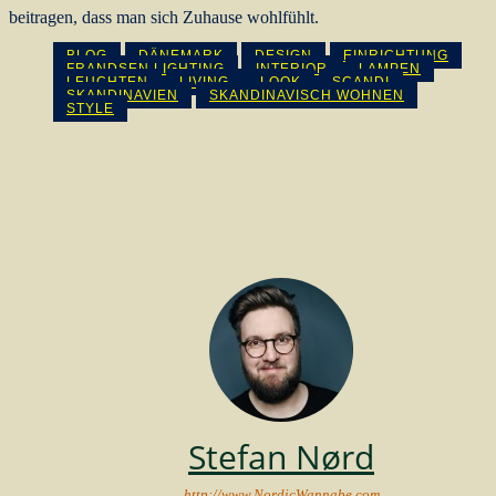
beitragen, dass man sich Zuhause wohlfühlt.
BLOG
DÄNEMARK
DESIGN
EINRICHTUNG
FRANDSEN LIGHTING
INTERIOR
LAMPEN
LEUCHTEN
LIVING
LOOK
SCANDI
SKANDINAVIEN
SKANDINAVISCH WOHNEN
STYLE
Stefan Nørd
http://www.NordicWannabe.com