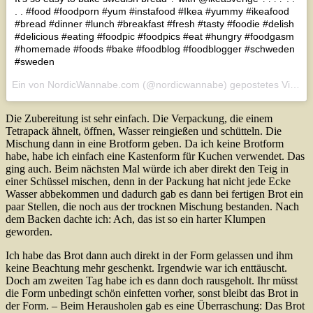
. . #food #foodporn #yum #instafood #Ikea #yummy #ikeafood
#bread #dinner #lunch #breakfast #fresh #tasty #foodie #delish
#delicious #eating #foodpic #foodpics #eat #hungry #foodgasm
#homemade #foods #bake #foodblog #foodblogger #schweden
#sweden
Ein von NordicWannabe.com (@nordicwannabe) gepostetes Video am
Die Zubereitung ist sehr einfach. Die Verpackung, die einem
Tetrapack ähnelt, öffnen, Wasser reingießen und schütteln. Die
Mischung dann in eine Brotform geben. Da ich keine Brotform
habe, habe ich einfach eine Kastenform für Kuchen verwendet. Das
ging auch. Beim nächsten Mal würde ich aber direkt den Teig in
einer Schüssel mischen, denn in der Packung hat nicht jede Ecke
Wasser abbekommen und dadurch gab es dann bei fertigen Brot ein
paar Stellen, die noch aus der trocknen Mischung bestanden. Nach
dem Backen dachte ich: Ach, das ist so ein harter Klumpen
geworden.
Ich habe das Brot dann auch direkt in der Form gelassen und ihm
keine Beachtung mehr geschenkt. Irgendwie war ich enttäuscht.
Doch am zweiten Tag habe ich es dann doch rausgeholt. Ihr müsst
die Form unbedingt schön einfetten vorher, sonst bleibt das Brot in
der Form. – Beim Herausholen gab es eine Überraschung: Das Brot