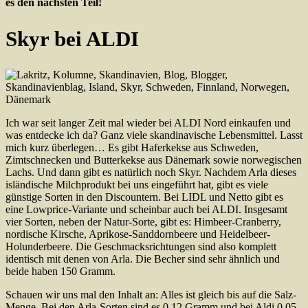
es den nächsten Teil!
Skyr bei ALDI
Ich war seit langer Zeit mal wieder bei ALDI Nord einkaufen und
was entdecke ich da? Ganz viele skandinavische Lebensmittel. Lasst
mich kurz überlegen… Es gibt Haferkekse aus Schweden,
Zimtschnecken und Butterkekse aus Dänemark sowie norwegischen
Lachs. Und dann gibt es natürlich noch Skyr. Nachdem Arla dieses
isländische Milchprodukt bei uns eingeführt hat, gibt es viele
günstige Sorten in den Discountern. Bei LIDL und Netto gibt es
eine Lowprice-Variante und scheinbar auch bei ALDI. Insgesamt
vier Sorten, neben der Natur-Sorte, gibt es: Himbeer-Cranberry,
nordische Kirsche, Aprikose-Sanddornbeere und Heidelbeer-
Holunderbeere. Die Geschmacksrichtungen sind also komplett
identisch mit denen von Arla. Die Becher sind sehr ähnlich und
beide haben 150 Gramm.
Schauen wir uns mal den Inhalt an: Alles ist gleich bis auf die Salz-
Menge. Bei den Arla-Sorten sind es 0,12 Gramm und bei Aldi 0,05