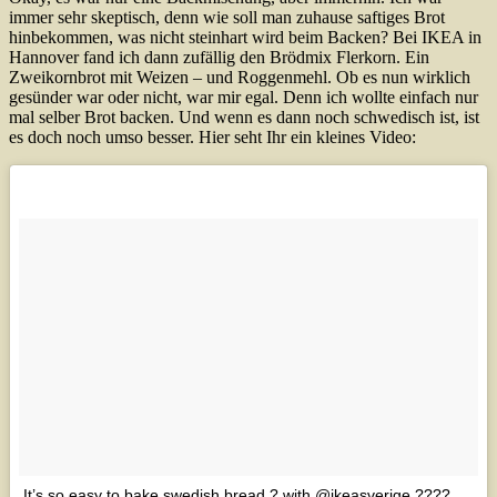
immer sehr skeptisch, denn wie soll man zuhause saftiges Brot
hinbekommen, was nicht steinhart wird beim Backen? Bei IKEA in
Hannover fand ich dann zufällig den Brödmix Flerkorn. Ein
Zweikornbrot mit Weizen – und Roggenmehl. Ob es nun wirklich
gesünder war oder nicht, war mir egal. Denn ich wollte einfach nur
mal selber Brot backen. Und wenn es dann noch schwedisch ist, ist
es doch noch umso besser. Hier seht Ihr ein kleines Video:
It’s so easy to bake swedish bread ? with @ikeasverige ???? . .