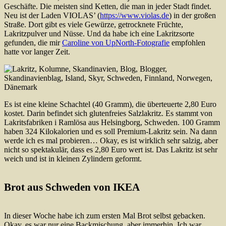
Geschäfte. Die meisten sind Ketten, die man in jeder Stadt findet.
Neu ist der Laden VIOLAS’ (
https://www.violas.de
) in der großen
Straße. Dort gibt es viele Gewürze, getrocknete Früchte,
Lakritzpulver und Nüsse. Und da habe ich eine Lakritzsorte
gefunden, die mir
Caroline von UpNorth-Fotografie
empfohlen
hatte vor langer Zeit.
Es ist eine kleine Schachtel (40 Gramm), die überteuerte 2,80 Euro
kostet. Darin befindet sich glutenfreies Salzlakritz. Es stammt von
Lakritsfabriken i Ramlösa aus Helsingborg, Schweden. 100 Gramm
haben 324 Kilokalorien und es soll Premium-Lakritz sein. Na dann
werde ich es mal probieren… Okay, es ist wirklich sehr salzig, aber
nicht so spektakulär, dass es 2,80 Euro wert ist. Das Lakritz ist sehr
weich und ist in kleinen Zylindern geformt.
Brot aus Schweden von IKEA
In dieser Woche habe ich zum ersten Mal Brot selbst gebacken.
Okay, es war nur eine Backmischung, aber immerhin. Ich war