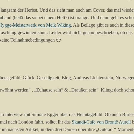
ngsam der Herbst. Und das sieht man auch am Cover, das mal wieder se
band (heißt das so bei einem Heft?) ist orange. Und dann geht es schon l
Hygge-Meisterwerk von Meik Wiking.
Als Beilage gibt es auch in dies
hung gewinnen kann. Leider wird nicht genau beschrieben, ob das für
k keine Teilnahmebedingungen 🙂
rwöhnt werden“ , „Zuhause sein“ & „Draußen sein“. Klingt doch scho
 ein Interview mit Simone Egger über das Heimtagefühl. Ob auch Burlesq
mal nach London fahrt, solltet Ihr das
Skandi-Cafe von Brontë Aurell
b
tur im nächsten Artikel, in dem drei Damen über ihre „Outdoor“-Moment