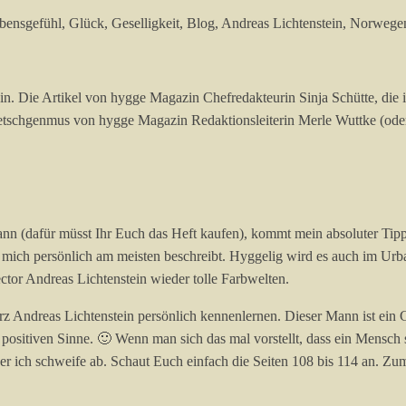
 Die Artikel von hygge Magazin Chefredakteurin Sinja Schütte, die imm
etschgenmus von hygge Magazin Redaktionsleiterin Merle Wuttke (oder
kann (dafür müsst Ihr Euch das Heft kaufen), kommt mein absoluter Tipp
ür mich persönlich am meisten beschreibt. Hyggelig wird es auch im Ur
ctor Andreas Lichtenstein wieder tolle Farbwelten.
 Andreas Lichtenstein persönlich kennenlernen. Dieser Mann ist ein Geni
m positiven Sinne. 🙂 Wenn man sich das mal vorstellt, dass ein Mensch 
Aber ich schweife ab. Schaut Euch einfach die Seiten 108 bis 114 an. 