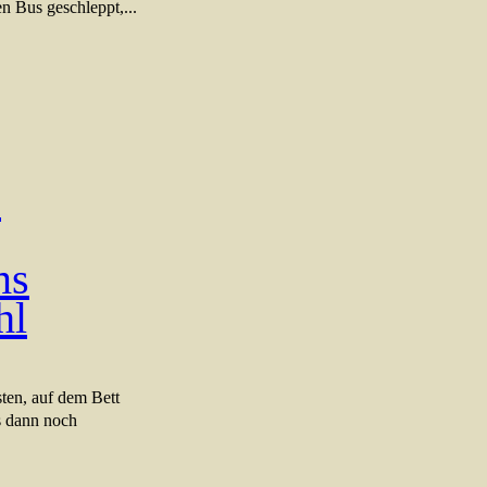
n Bus geschleppt,...
e
ms
hl
ten, auf dem Bett
s dann noch