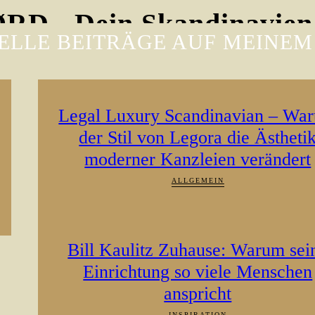
D - Dein Skandinavien
ELLE BEITRÄGE AUF MEINEM
Legal Luxury Scandinavian – Wa
der Stil von Legora die Ästheti
moderner Kanzleien verändert
ALLGEMEIN
Bill Kaulitz Zuhause: Warum sei
Einrichtung so viele Menschen
anspricht
INSPIRATION