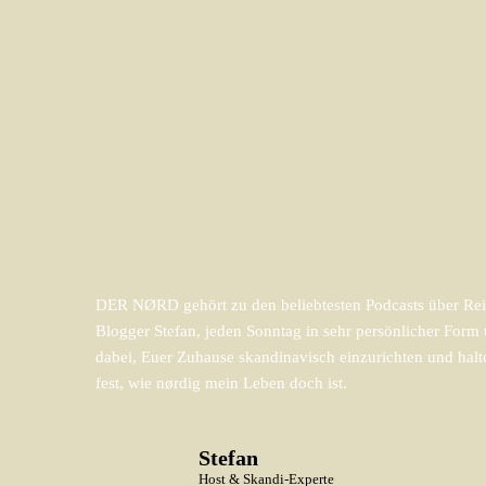
DER NØRD gehört zu den beliebtesten Podcasts über Reis
Blogger Stefan, jeden Sonntag in sehr persönlicher For
dabei, Euer Zuhause skandinavisch einzurichten und halt
fest, wie nørdig mein Leben doch ist.
Stefan
Host & Skandi-Experte