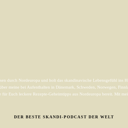
en durch Nordeuropa und holt das skandinavische Lebensgefühl ins He
m über meine bei Aufenthalten in Dänemark, Schweden, Norwegen, Finnl
e für Euch leckere Rezepte-Geheimtipps aus Nordeuropa bereit. Mit mein
DER BESTE SKANDI-PODCAST DER WELT