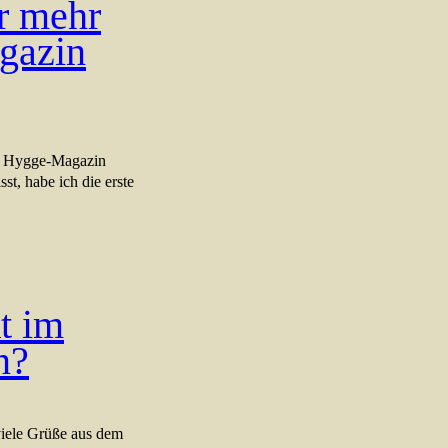
r mehr
gazin
le Hygge-Magazin
st, habe ich die erste
t im
n?
viele Grüße aus dem