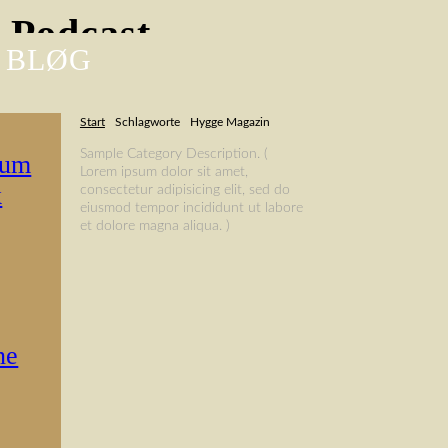
-Podcast
 BLØG
Start
Schlagworte
Hygge Magazin
Sample Category Description. (
rum
Lorem ipsum dolor sit amet,
k
consectetur adipisicing elit, sed do
eiusmod tempor incididunt ut labore
et dolore magna aliqua. )
ne