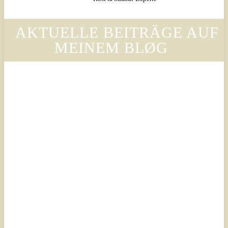
AKTUELLE BEITRÄGE AUF
MEINEM BLØG
Legal
Legal
Luxury
Luxury
Scandinavian
Scandinavian
– Why
– Warum
Legora’s
der Stil
Design
von
Language
Legora
Is
die
Changing
Ästhetik