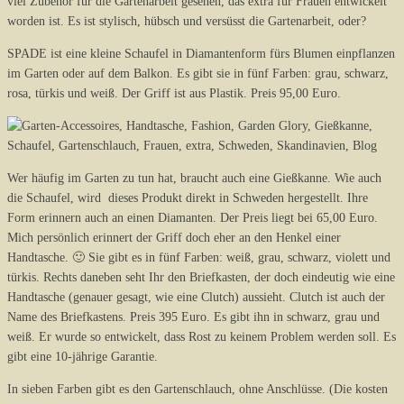
viel Zubehör für die Gartenarbeit gesehen, das extra für Frauen entwickelt
worden ist. Es ist stylisch, hübsch und versüsst die Gartenarbeit, oder?
SPADE ist eine kleine Schaufel in Diamantenform fürs Blumen einpflanzen
im Garten oder auf dem Balkon. Es gibt sie in fünf Farben: grau, schwarz,
rosa, türkis und weiß. Der Griff ist aus Plastik. Preis 95,00 Euro.
Wer häufig im Garten zu tun hat, braucht auch eine Gießkanne. Wie auch
die Schaufel, wird dieses Produkt direkt in Schweden hergestellt. Ihre
Form erinnern auch an einen Diamanten. Der Preis liegt bei 65,00 Euro.
Mich persönlich erinnert der Griff doch eher an den Henkel einer
Handtasche. 🙂 Sie gibt es in fünf Farben: weiß, grau, schwarz, violett und
türkis. Rechts daneben seht Ihr den Briefkasten, der doch eindeutig wie eine
Handtasche (genauer gesagt, wie eine Clutch) aussieht. Clutch ist auch der
Name des Briefkastens. Preis 395 Euro. Es gibt ihn in schwarz, grau und
weiß. Er wurde so entwickelt, dass Rost zu keinem Problem werden soll. Es
gibt eine 10-jährige Garantie.
In sieben Farben gibt es den Gartenschlauch, ohne Anschlüsse. (Die kosten